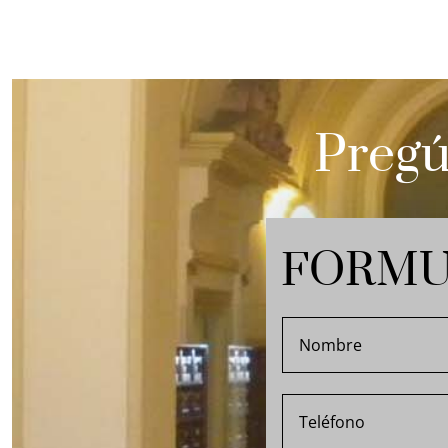
Pregú
FORMU