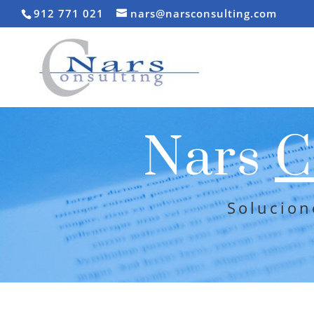
912 771 021
nars@narsconsulting.com
Nars
C
Solucion