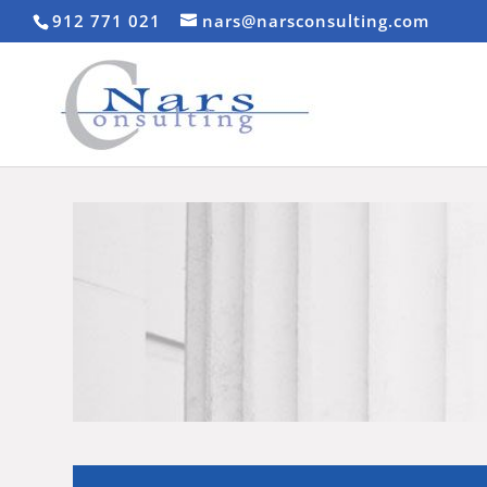
912 771 021
nars@narsconsulting.com